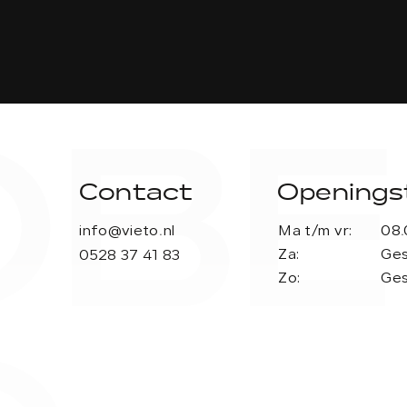
BE
Contact
Openingst
info@vieto.nl
Ma t/m vr:
08.
Za:
Ges
0528 37 41 83
Zo:
Ges