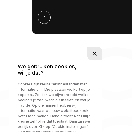
UTO
We gebruiken cookies,
wil je dat?
Cookies zijn kleine tekstbestanden met
informatie erin. Die plaatsen we kort op je
DIRECT CONTACT
apparaat. Zo zien we bijvoorbeeld welke
pagina’s je zag, waar je afhaakte en wat je
invulde. Op die manier hebben wij
informatie waar we jouw websitebezoek
beter mee maken. Handig toch? Natuurlijk
kies je zelf of je dat toestaat. Daar zijn we
eerlijk over. Klik op “Cookie instellingen”,
vind meer informatie en beheer je