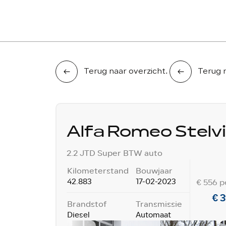
AANBOD
DIENSTEN
WERKPLAATS
Terug naar overzicht
.
Terug 
Alfa Romeo Stelv
2.2 JTD Super BTW auto
Kilometerstand
Bouwjaar
€ 556 p
42.883
17-02-2023
€ 3
Brandstof
Transmissie
Diesel
Automaat