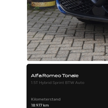
Alfa Romeo Tonale
1.5T Hybrid Sprint BTW Auto
Kilometerstand
18.977 km