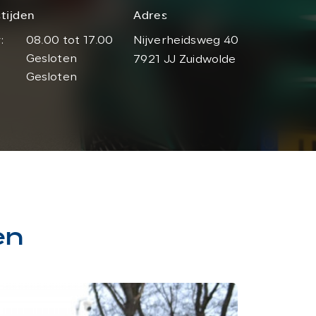
tijden
Adres
:
08.00 tot 17.00
Nijverheidsweg 40
Gesloten
7921 JJ Zuidwolde
Gesloten
en