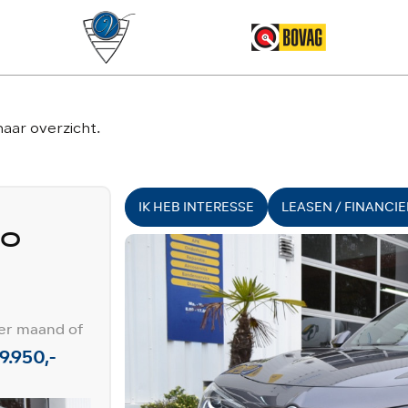
C
naar overzicht
.
IK HEB INTERESSE
LEASEN / FINANCI
io
er maand of
9.950,-