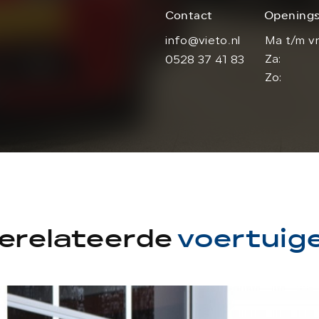
Contact
Openings
info@vieto.nl
Ma t/m vr
Za:
0528 37 41 83
Zo:
erelateerde
voertuig