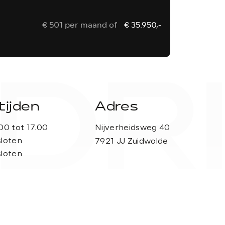
€ 501 per maand of
€ 35.950,-
DRI
ijden
Adres
00 tot 17.00
Nijverheidsweg 40
loten
7921 JJ Zuidwolde
loten