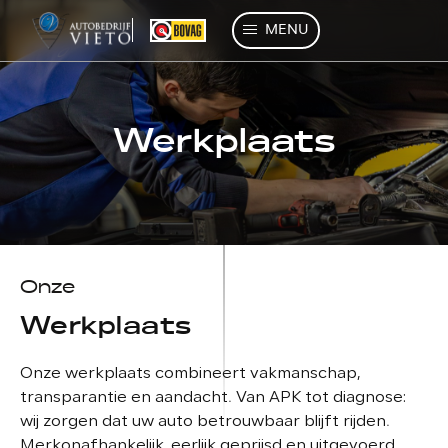
MENU
Werkplaats
Onze
Werkplaats
Onze werkplaats combineert vakmanschap,
transparantie en aandacht. Van APK tot diagnose:
wij zorgen dat uw auto betrouwbaar blijft rijden.
Merkonafhankelijk, eerlijk geprijsd en uitgevoerd