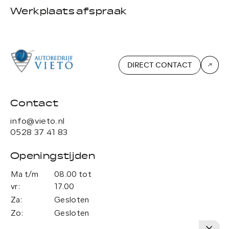
Werkplaats afspraak
A
DIRECT CONTACT
Contact
info@vieto.nl
0528 37 41 83
Openingstijden
Ma t/m
08.00 tot
vr:
17.00
Za:
Gesloten
Zo:
Gesloten