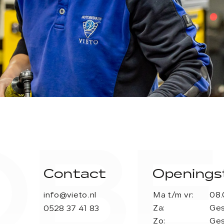
BE
Contact
Openingst
info@vieto.nl
Ma t/m vr:
08.
Za:
Ges
0528 37 41 83
Zo:
Ges