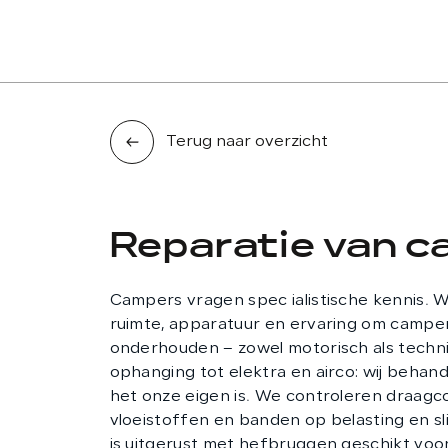
AANBOD
DIENSTEN
WERKPLAATS
Terug naar overzicht
Reparatie van 
Campers vragen spec ialistische kennis. W
ruimte, apparatuur en ervaring om camper
onderhouden – zowel motorisch als techn
ophanging tot elektra en airco: wij behan
het onze eigen is. We controleren draagco
vloeistoffen en banden op belasting en sl
is uitgerust met hefbruggen geschikt voo