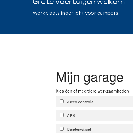
Grote voertuigen welkom
Werkplaats inger icht voor campers