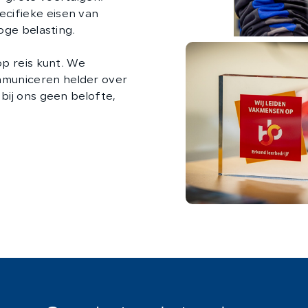
cifieke eisen van
oge belasting.
op reis kunt. We
municeren helder over
bij ons geen belofte,