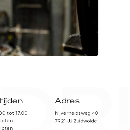
DRI
APK
ijden
Adres
00 tot 17.00
Nijverheidsweg 40
loten
7921 JJ Zuidwolde
loten