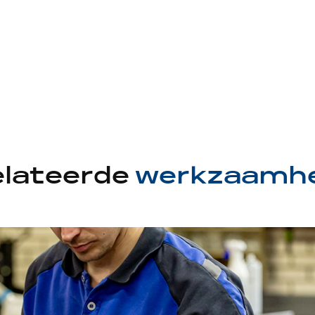
elateerde
werkzaamh