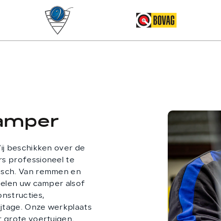
C
camper
ij beschikken over de
s professioneel te
isch. Van remmen en
delen uw camper alsof
nstructies,
ijtage. Onze werkplaats
r grote voertuigen.