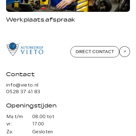
Werkplaats afspraak
A
DIRECT CONTACT
Contact
info@vieto.nl
0528 37 41 83
Openingstijden
Ma t/m
08.00 tot
vr:
17.00
Za:
Gesloten