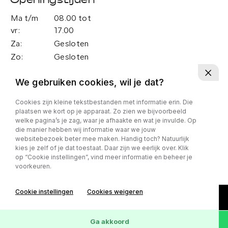
Openingstijden
Ma t/m
08.00 tot
vr:
17.00
Za:
Gesloten
Zo:
Gesloten
Adres
We gebruiken cookies, wil je dat?
Nijverheidsweg 40
Cookies zijn kleine tekstbestanden met informatie erin. Die
7921 JJ Zuidwolde
plaatsen we kort op je apparaat. Zo zien we bijvoorbeeld
welke pagina’s je zag, waar je afhaakte en wat je invulde. Op
die manier hebben wij informatie waar we jouw
Privacy policy
websitebezoek beter mee maken. Handig toch? Natuurlijk
kies je zelf of je dat toestaat. Daar zijn we eerlijk over. Klik
op “Cookie instellingen”, vind meer informatie en beheer je
voorkeuren.
Cookie instellingen
Cookies weigeren
Ga akkoord